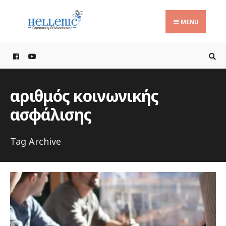
Search
Skip
for:
to
MENU
content
αριθμός κοινωνικής
ασφάλισης
Tag Archive