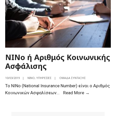
NINo ή Αριθμός Κοινωνικής
Ασφάλισης
10/03/2019
|
NINO
,
ΥΠΗΡΕΣΊΕΣ
|
ΟΜΆΔΑ ΣΎΝΤΑΞΗΣ
Το NINo (National Insurance Νumber) είναι ο Αριθμός
NINo
Κοινωνικών Ασφαλίσεων
...
Read More →
ή
Αριθμός
Κοινωνικής